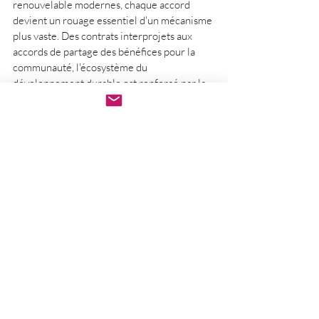
renouvelable modernes, chaque accord 
devient un rouage essentiel d'un mécanisme 
plus vaste. Des contrats interprojets aux 
accords de partage des bénéfices pour la 
communauté, l'écosystème du 
développement durable est renforcé par la 
précision méticuleuse de ces accords et par 
leurs rôles respectifs.
Les accords comme nouvelle 
avant-garde
Dans un monde où le discours sur le 
développement durable est omniprésent, la 
véritable force d'innovation réside dans les 
clauses restrictives des accords sur les 
matières premières et les clauses 
restrictives des contrats d'achat d'énergie 
(CAE). Cependant, la conclusion d'accords 
sur les matières premières et les CAE n'est 
pas réservée aux seuls géants des énergies 