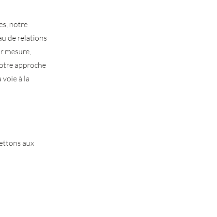
es, notre
au de relations
ur mesure,
 Notre approche
 voie à la
ettons aux