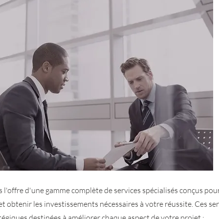
s l'offre d'une gamme complète de services spécialisés conçus pour
et obtenir les investissements nécessaires à votre réussite. Ces se
tégiques destinées à améliorer chaque aspect de votre projet :