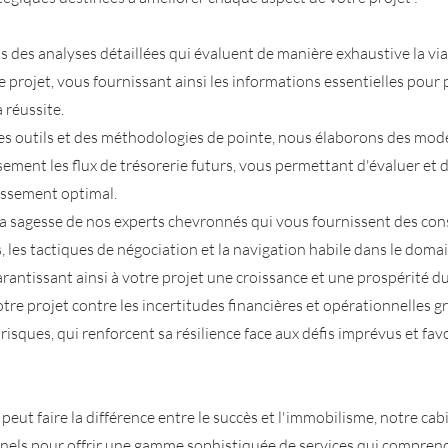
 des analyses détaillées qui évaluent de manière exhaustive la viab
projet, vous fournissant ainsi les informations essentielles pour
 réussite.
s outils et des méthodologies de pointe, nous élaborons des modè
ment les flux de trésorerie futurs, vous permettant d'évaluer et 
tissement optimal.
la sagesse de nos experts chevronnés qui vous fournissent des con
s, les tactiques de négociation et la navigation habile dans le dom
antissant ainsi à votre projet une croissance et une prospérité du
re projet contre les incertitudes financières et opérationnelles g
risques, qui renforcent sa résilience face aux défis imprévus et fav
eut faire la différence entre le succès et l'immobilisme, notre cab
nels pour offrir une gamme sophistiquée de services qui comprend