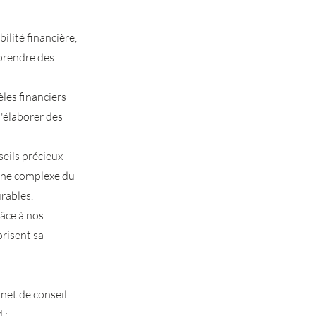
ilité financière,
 prendre des
les financiers
d'élaborer des
seils précieux
aine complexe du
rables.
râce à nos
orisent sa
inet de conseil
 :