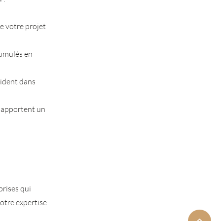
e votre projet
cumulés en
uident dans
s apportent un
prises qui
otre expertise