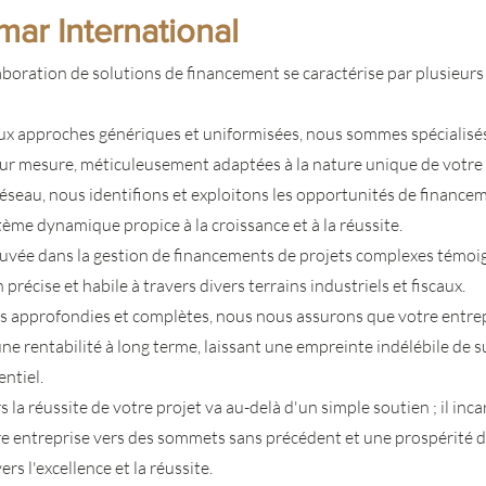
mar International
aboration de solutions de financement se caractérise par plusieurs 
x approches génériques et uniformisées, nous sommes spécialisés
sur mesure, méticuleusement adaptées à la nature unique de votre 
éseau, nous identifions et exploitons les opportunités de finance
tème dynamique propice à la croissance et à la réussite.
uvée dans la gestion de financements de projets complexes témoi
précise et habile à travers divers terrains industriels et fiscaux.
 approfondies et complètes, nous nous assurons que votre entrep
e rentabilité à long terme, laissant une empreinte indélébile de 
ntiel.
a réussite de votre projet va au-delà d'un simple soutien ; il inc
re entreprise vers des sommets sans précédent et une prospérité d
rs l'excellence et la réussite.