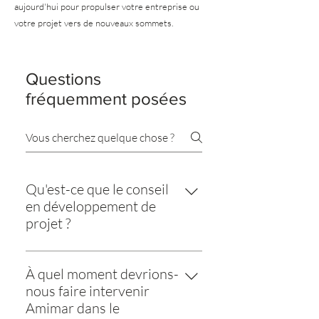
aujourd'hui pour propulser votre entreprise ou
votre projet vers de nouveaux sommets.
Questions
fréquemment posées
Qu'est-ce que le conseil
en développement de
projet ?
Le conseil en développement de
projets aide les promoteurs à
À quel moment devrions-
transformer une idée en un projet
nous faire intervenir
finançable. Il couvre l'analyse de
Amimar dans le