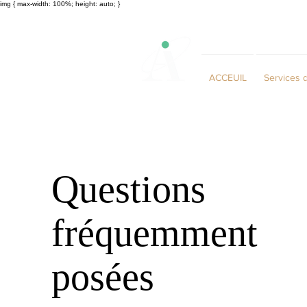
img { max-width: 100%; height: auto; }
ACCEUIL
Services 
Questions
fréquemment
posées