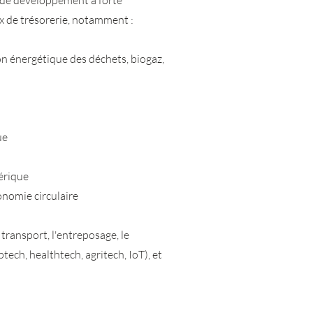
 de développement à forte
ux de trésorerie, notamment :
ion énergétique des déchets, biogaz,
ue
érique
onomie circulaire
 transport, l'entreposage, le
ech, healthtech, agritech, IoT), et