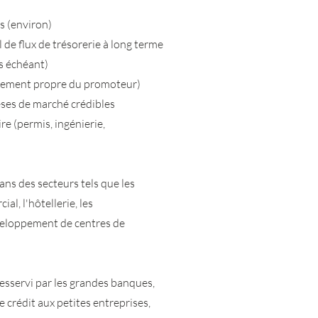
rs (environ)
 de flux de trésorerie à long terme
as échéant)
issement propre du promoteur)
èses de marché crédibles
re (permis, ingénierie,
ns des secteurs tels que les
al, l'hôtellerie, les
développement de centres de
sservi par les grandes banques,
 crédit aux petites entreprises,