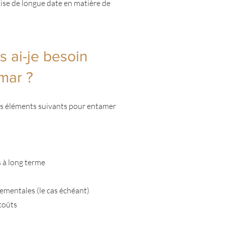
tise de longue date en matière de
 ai-je besoin
mar ?
s éléments suivants pour entamer
 à long terme
nementales (le cas échéant)
 coûts