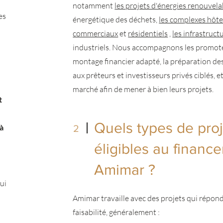
notamment
les projets d'énergies renouvela
es
énergétique des déchets,
les complexes hôte
commerciaux
et
résidentiels
,
les infrastruct
industriels. Nous accompagnons les promote
montage financier adapté, la préparation des
aux prêteurs et investisseurs privés ciblés, e
marché afin de mener à bien leurs projets.
t
Quels types de proj
à
2
éligibles au financ
Amimar ?
ui
Amimar travaille avec des projets qui répon
faisabilité, généralement :