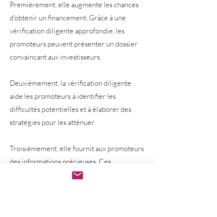
Premièrement, elle augmente les chances
d'obtenir un financement. Grâce à une
vérification diligente approfondie, les
promoteurs peuvent présenter un dossier
convaincant aux investisseurs.
Deuxièmement, la vérification diligente
aide les promoteurs à identifier les
difficultés potentielles et à élaborer des
stratégies pour les atténuer.
Troisièmement, elle fournit aux promoteurs
des informations précieuses. Ces
informations peuvent aider les promoteurs
à affiner leur stratégie commerciale, à
optimiser leurs opérations et à renforcer
leur position concurrentielle.