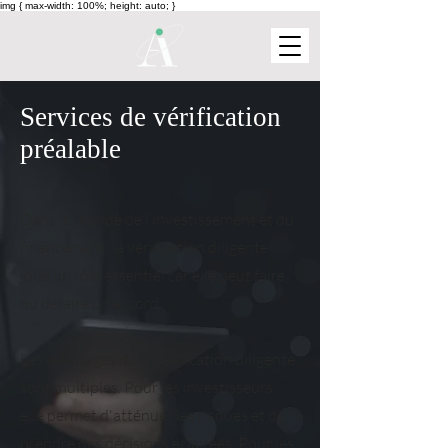
img { max-width: 100%; height: auto; }
Services de vérification
préalable
Dans le monde de l’investissement et du
financement, la vérification diligente
joue un rôle essentiel car elle peut faire
ou défaire un accord.
Les avantages de la vérification diligente
sont multiples. Pour les investisseurs,
elle permet d'atténuer les risques et de
prendre des décisions éclairées. Pour les