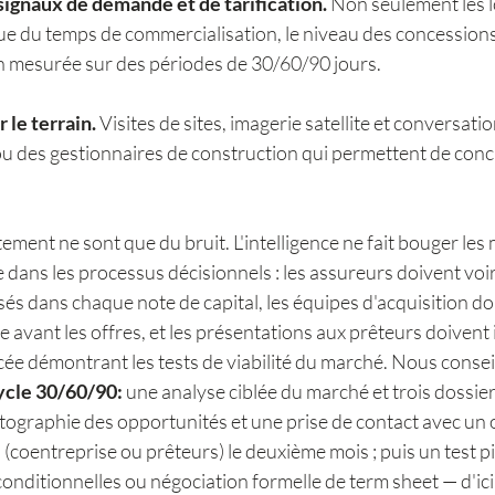
ignaux de demande et de tarification. 
Non seulement les lo
ue du temps de commercialisation, le niveau des concessions 
on mesurée sur des périodes de 30/60/90 jours.
r le terrain.
 Visites de sites, imagerie satellite et conversati
ou des gestionnaires de construction qui permettent de conci
ement ne sont que du bruit. L'intelligence ne fait bouger les
e dans les processus décisionnels : les assureurs doivent voir
sés dans chaque note de capital, les équipes d'acquisition do
ce avant les offres, et les présentations aux prêteurs doivent 
ée démontrant les tests de viabilité du marché. Nous conseil
ycle 30/60/90:
 une analyse ciblée du marché et trois dossier
rtographie des opportunités et une prise de contact avec un 
 (coentreprise ou prêteurs) le deuxième mois ; puis un test pi
conditionnelles ou négociation formelle de term sheet — d'ici 