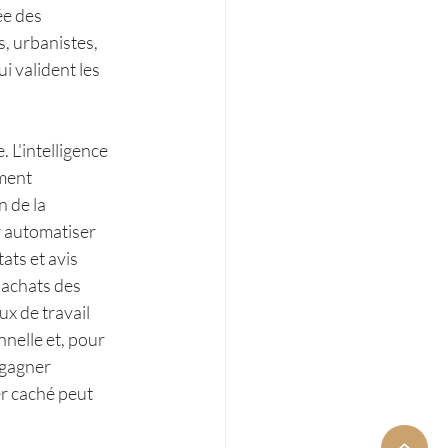
ée des 
, urbanistes, 
 valident les 
L'intelligence 
ment 
 de la 
 automatiser 
ats et avis 
achats des 
x de travail 
nelle et, pour 
 gagner 
r caché peut 