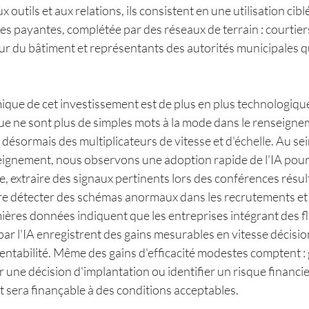
utils et aux relations, ils consistent en une utilisation cibl
 payantes, complétée par des réseaux de terrain : courtiers
ur du bâtiment et représentants des autorités municipales qui
ue de cet investissement est de plus en plus technologique. 
tique ne sont plus de simples mots à la mode dans le renseigne
désormais des multiplicateurs de vitesse et d'échelle. Au sein
gnement, nous observons une adoption rapide de l'IA pour
, extraire des signaux pertinents lors des conférences résult
re détecter des schémas anormaux dans les recrutements et 
ères données indiquent que les entreprises intégrant des flu
 par l'IA enregistrent des gains mesurables en vitesse décision
rentabilité. Même des gains d'efficacité modestes comptent :
une décision d'implantation ou identifier un risque financie
t sera finançable à des conditions acceptables.