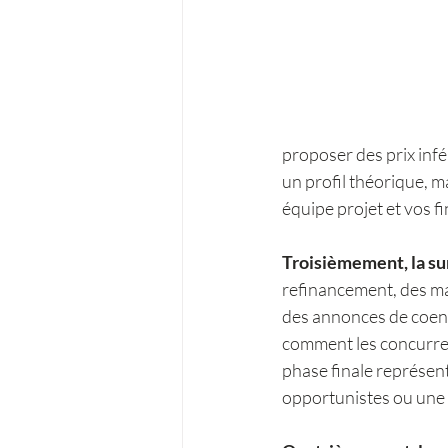
proposer des prix infér
un profil théorique, m
équipe projet et vos f
Troisièmement, la sur
refinancement, des ma
des annonces de coent
comment les concurren
phase finale représent
opportunistes ou une 