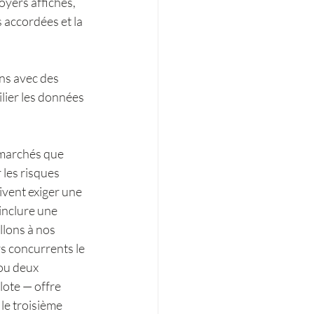
yers affichés, 
accordées et la 
ons avec des 
lier les données 
 marchés que 
 les risques 
ivent exiger une 
inclure une 
lons à nos 
s concurrents le 
ou deux 
lote — offre 
le troisième 