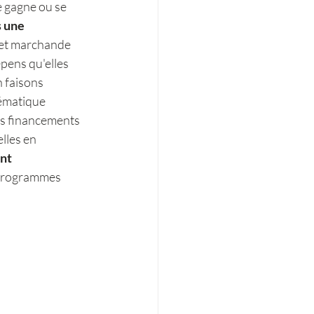
e gagne ou se 
s une 
 et marchande 
pens qu'elles 
 faisons 
ématique 
es financements 
lles en 
nt 
 programmes 