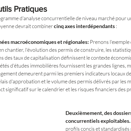
tils Pratiques
gramme d'analyse concurrentielle de niveau marché pour u
moyenne devrait combiner 
cinq axes interdépendants
 :
nnées macroéconomiques et régionales:
 Prenons l'exemple 
n chantier, l'évolution des permis de construire, les statistiq
ons des taux de capitalisation définissent le contexte économi
iétés d'études immobilières fournissent les grandes lignes, ma
gement demeurent parmi les premiers indicateurs locaux de 
élais d'approbation et le volume des permis délivrés par les m
 significatif sur le calendrier et les risques financiers des p
Deuxièmement, des dossiers
concurrentiels exploitables.
profils concis et standardisés