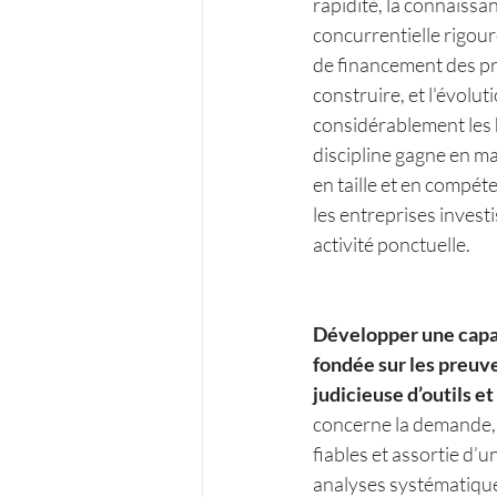
rapidité, la connaissa
concurrentielle rigour
de financement des pro
construire, et l'évolu
considérablement les h
discipline gagne en ma
en taille et en compét
les entreprises inves
activité ponctuelle.
Développer une capaci
fondée sur les preuv
judicieuse d’outils et
concerne la demande, 
fiables et assortie d’
analyses systématiques