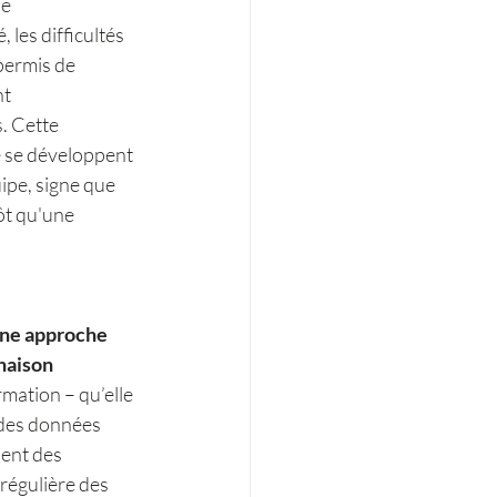
e 
les difficultés 
permis de 
t 
. Cette 
e se développent 
ipe, signe que 
ôt qu'une 
ne approche 
naison 
rmation – qu’elle 
 des données 
ent des 
régulière des 