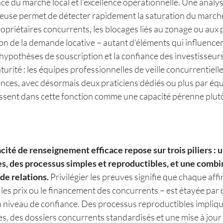
nce du marché local et l'excellence opérationnelle. Une analys
euse permet de détecter rapidement la saturation du marché, 
priétaires concurrents, les blocages liés au zonage ou aux 
tion de la demande locative – autant d'éléments qui influencen
ypothèses de souscription et la confiance des investisseurs
turité : les équipes professionnelles de veille concurrentiell
ences, avec désormais deux praticiens dédiés ou plus par équ
tissent dans cette fonction comme une capacité pérenne plut
té de renseignement efficace repose sur trois piliers :
u
es, des processus simples et reproductibles, et une combi
 de relations.
 Privilégier les preuves signifie que chaque affi
les prix ou le financement des concurrents – est étayée par
un niveau de confiance. Des processus reproductibles impliqu
, des dossiers concurrents standardisés et une mise à jour 