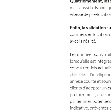
Quatrièmement, les s
mais aussi la dynamiq
vitesse de pré-locati
Enfin, la validation su
courtiers en location 
avec la réalité.
Les données sans trait
lorsqu'elle est intégré
concurrentiels actuali
check-list d'intelligen
annexe courte et sourc
clients d'adopter un
 c
premier mois ; une ca
partenaires potentiels
indicative, préventes 