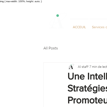
img { max-width: 100%; height: auto; }
ACCEUIL
Services 
All Posts
AI staff
7 min de lec
Une Inte
Stratégie
Promoteur