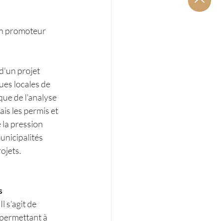
n promoteur 
d'un projet 
ues locales de 
que de l'analyse 
is les permis et 
la pression 
unicipalités 
rojets.
 
 Il s'agit de 
 permettant à 